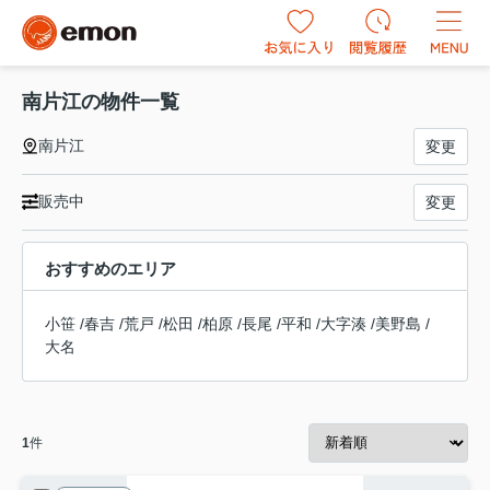
南片江の物件一覧
南片江
変更
販売中
変更
おすすめのエリア
小笹
/
春吉
/
荒戸
/
松田
/
柏原
/
長尾
/
平和
/
大字湊
/
美野島
/
大名
1
件