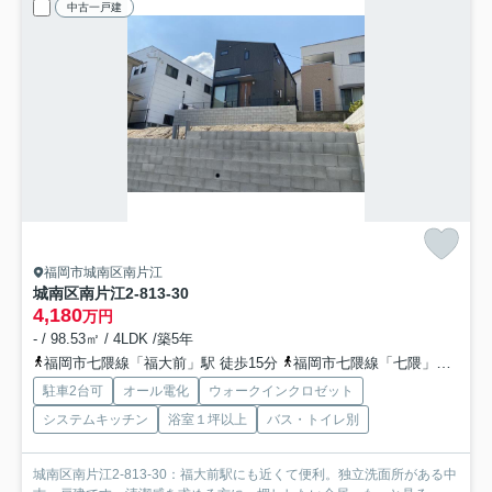
中古一戸建
福岡市城南区南片江
城南区南片江2‐813‐30
4,180
万円
- / 98.53㎡ / 4LDK /築5年
福岡市七隈線「福大前」駅 徒歩15分
福岡市七隈線「七隈」駅 徒歩23分
駐車2台可
オール電化
ウォークインクロゼット
システムキッチン
浴室１坪以上
バス・トイレ別
城南区南片江2‐813‐30：福大前駅にも近くて便利。独立洗面所がある中