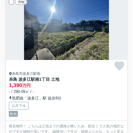
売地
糸島市波多江駅南
糸島 波多江駅南1丁目 土地
1,390
万円
- / 290.09㎡ / -
筑肥線「波多江」駅 徒歩8分
公共下水
動画
格安物件！ こちらは土地までの通路が狭いため、駅近くで人気の地区な
のですが値段が安いです。 線路沿いですが、線路よりかな...
もっと見る