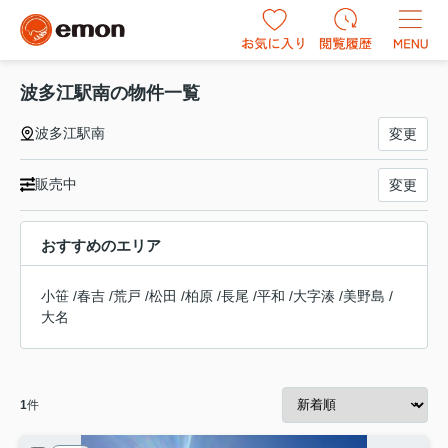
波多江駅南の物件一覧
波多江駅南
変更
販売中
変更
おすすめのエリア
小笹
/
春吉
/
荒戸
/
松田
/
柏原
/
長尾
/
平和
/
大字湊
/
美野島
/
大名
1
件