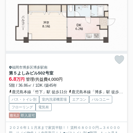
福岡市博多区博多駅南
第５よしみビル
502号室
6.8
万円
管理/共益費4,000円
5階 / 36.86㎡ / 1DK /築45年
鹿児島本線「竹下」駅 徒歩11分
鹿児島本線「博多」駅 徒歩27分
バス・トイレ別
室内洗濯機置場
エアコン
バルコニー
フローリング
電気有
敷礼0
即入居可
２０２６年１１月末まで家賃半額！！ 賃料６８０００円→３４０００
円 リノベ物件！！内装新品！！ ■バストイレ別 ■眺望...
もっと見る