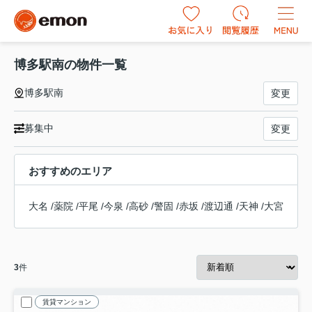
博多駅南の物件一覧
博多駅南
変更
募集中
変更
おすすめのエリア
大名
/
薬院
/
平尾
/
今泉
/
高砂
/
警固
/
赤坂
/
渡辺通
/
天神
/
大宮
3
件
賃貸マンション