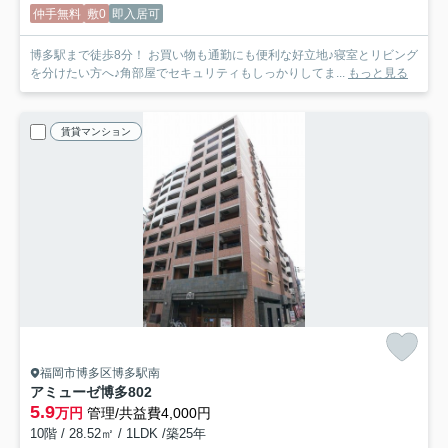
仲手無料
敷0
即入居可
博多駅まで徒歩8分！ お買い物も通勤にも便利な好立地♪寝室とリビング
を分けたい方へ♪角部屋でセキュリティもしっかりしてま...
もっと見る
賃貸マンション
福岡市博多区博多駅南
アミューゼ博多
802
5.9
万円
管理/共益費4,000円
10階 / 28.52㎡ / 1LDK /築25年