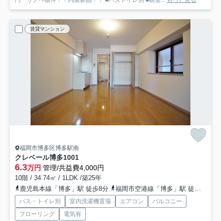
賃貸マンション
福岡市博多区博多駅南
クレベール博多
1001
6.3
万円
管理/共益費4,000円
10階 / 34.74㎡ / 1LDK /築25年
鹿児島本線「博多」駅 徒歩8分
福岡市空港線「博多」駅 徒歩8分
バス・トイレ別
室内洗濯機置場
エアコン
バルコニー
フローリング
電気有