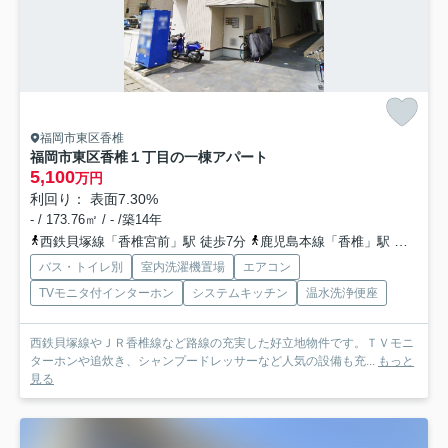
福岡市東区香椎
福岡市東区香椎１丁目の一棟アパート
5,100
万円
利回り： 表面7.30%
- / 173.76㎡ / - /築14年
西鉄貝塚線「香椎宮前」駅 徒歩7分
鹿児島本線「香椎」駅 徒歩7分
バス・トイレ別
室内洗濯機置場
エアコン
TVモニタ付インターホン
システムキッチン
温水洗浄便座
西鉄貝塚線やＪＲ香椎線など路線の充実した好立地物件です。ＴＶモニ
ターホンや追炊き、シャンプードレッサーなど人気の設備も充...
もっと
見る