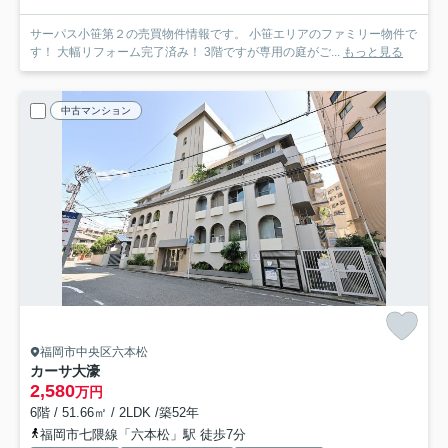
サーパス小笹第２の売買物件情報です。 小笹エリアのファミリー物件で
す！ 大幅リフォーム完了済み！ 3階ですが専用の庭がご...
もっと見る
中古マンション
福岡市中央区六本松
カーサ大濠
2,580
万円
6階 / 51.66㎡ / 2LDK /築52年
福岡市七隈線「六本松」駅 徒歩7分