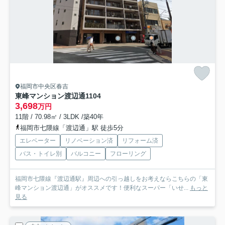
福岡市中央区春吉
東峰マンション渡辺通
1104
3,698
万円
11階 / 70.98㎡ / 3LDK /築40年
福岡市七隈線「渡辺通」駅 徒歩5分
エレベーター
リノベーション済
リフォーム済
バス・トイレ別
バルコニー
フローリング
福岡市七隈線『渡辺通駅』周辺への引っ越しをお考えならこちらの「東
峰マンション渡辺通」がオススメです！便利なスーパー「いせ...
もっと
見る