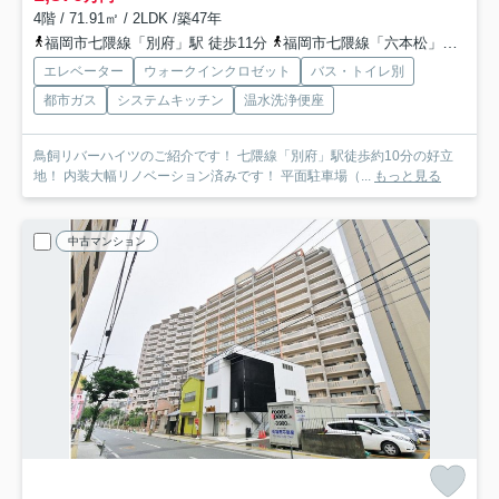
4階 / 71.91㎡ / 2LDK /築47年
福岡市七隈線「別府」駅 徒歩11分
福岡市七隈線「六本松」駅 徒歩13分
エレベーター
ウォークインクロゼット
バス・トイレ別
都市ガス
システムキッチン
温水洗浄便座
鳥飼リバーハイツのご紹介です！ 七隈線「別府」駅徒歩約10分の好立
地！ 内装大幅リノベーション済みです！ 平面駐車場（...
もっと見る
中古マンション