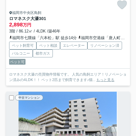
福岡市中央区鳥飼
ロマネスク大濠
301
2,898
万円
3階 / 86.12㎡ / 4LDK /築46年
福岡市七隈線「六本松」駅 徒歩14分
福岡市空港線「唐人町」駅 徒歩15分
ペット飼育可
ペット相談
エレベーター
リノベーション済
バルコニー
都市ガス
ペット可
ロマネスク大濠の売買物件情報です。 人気の鳥飼エリア！リノベーショ
ン済みの4LDK！！ ペット2匹まで飼育できます♪猫...
もっと見る
中古マンション