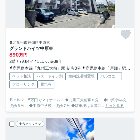
北九州市戸畑区中原東
グランドハイツ中原東
890
万円
2階 / 79.84㎡ / 3LDK /築39年
鹿児島本線「九州工大前」駅 徒歩8分
鹿児島本線「戸畑」駅 徒歩30分
ペット相談
バス・トイレ別
室内洗濯機置場
バルコニー
フローリング
電気有
月々約２．5万円でマイホーム！ ◆九州工大前駅８分 ◆中原小学校、
徒歩５分 ◆中原中学校、徒歩７分 ◆駐車場は近隣に...
もっと見る
中古マンション