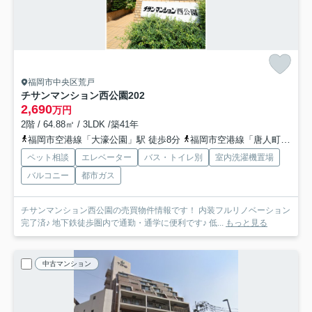
福岡市中央区荒戸
チサンマンション西公園
202
2,690
万円
2階 / 64.88㎡ / 3LDK /築41年
福岡市空港線「大濠公園」駅 徒歩8分
福岡市空港線「唐人町」駅 徒歩10分
ペット相談
エレベーター
バス・トイレ別
室内洗濯機置場
バルコニー
都市ガス
チサンマンション西公園の売買物件情報です！ 内装フルリノベーション
完了済♪ 地下鉄徒歩圏内で通勤・通学に便利です♪ 低...
もっと見る
中古マンション