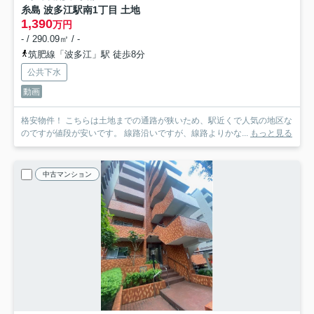
糸島 波多江駅南1丁目 土地
1,390
万円
- / 290.09㎡ / -
筑肥線「波多江」駅 徒歩8分
公共下水
動画
格安物件！ こちらは土地までの通路が狭いため、駅近くで人気の地区な
のですが値段が安いです。 線路沿いですが、線路よりかな...
もっと見る
中古マンション