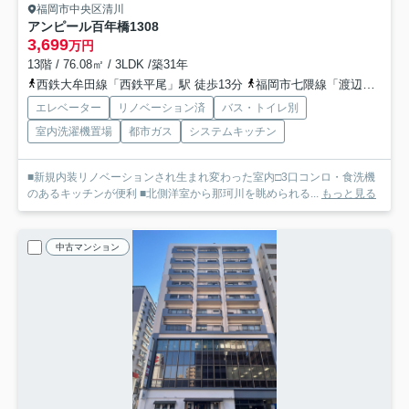
福岡市中央区清川
アンピール百年橋
1308
3,699
万円
13階 / 76.08㎡ / 3LDK /築31年
西鉄大牟田線「西鉄平尾」駅 徒歩13分
福岡市七隈線「渡辺通」駅 徒歩14分
エレベーター
リノベーション済
バス・トイレ別
室内洗濯機置場
都市ガス
システムキッチン
■新規内装リノベーションされ生まれ変わった室内□3口コンロ・食洗機
のあるキッチンが便利 ■北側洋室から那珂川を眺められる...
もっと見る
中古マンション