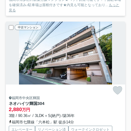
を確保済み♪駐車場は屋根付きです★内見も可能となっており...
もっと
見る
中古マンション
福岡市中央区輝国
ネオハイツ輝国
304
2,880
万円
3階 / 90.36㎡ / 3LDK＋S(納戸) /築36年
福岡市七隈線「六本松」駅 徒歩14分
エレベーター
リノベーション済
ウォークインクロゼット