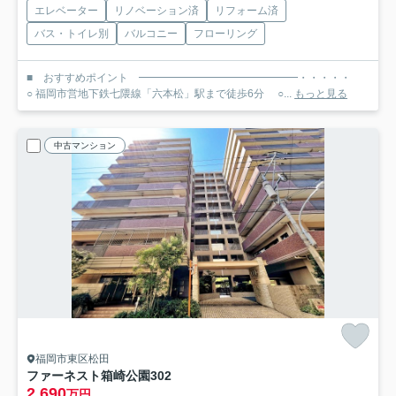
エレベーター
リノベーション済
リフォーム済
バス・トイレ別
バルコニー
フローリング
■ おすすめポイント ━━━━━━━━━━━━━━━・・・・・
○ 福岡市営地下鉄七隈線「六本松」駅まで徒歩6分 ○...
もっと見る
中古マンション
福岡市東区松田
ファーネスト箱崎公園
302
2,690
万円