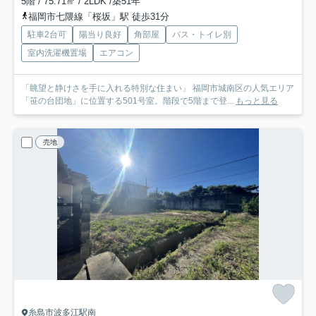
5階 / 75.71㎡ / 2LDK /築51年
福岡市七隈線「桜坂」駅 徒歩31分
駐車2台可
陽当り良好
角部屋
バス・トイレ別
室内洗濯機置場
エアコン
「眺望と静けさを手に入れる特別な住まい」 福岡市城南区の人気エリア
「笹の台団地」に位置する501号室。階段で5階まで登...
もっと見る
売地
糸島市波多江駅南