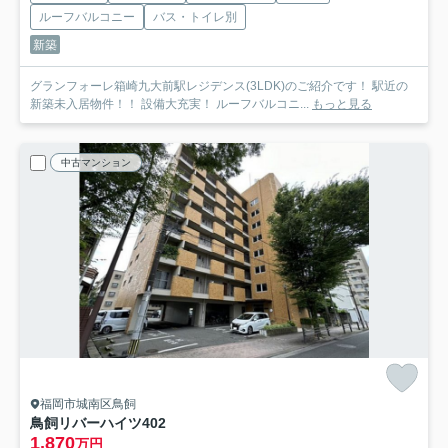
ルーフバルコニー
バス・トイレ別
新築
グランフォーレ箱崎九大前駅レジデンス(3LDK)のご紹介です！ 駅近の
新築未入居物件！！ 設備大充実！ ルーフバルコニ...
もっと見る
中古マンション
福岡市城南区鳥飼
鳥飼リバーハイツ
402
1,870
万円