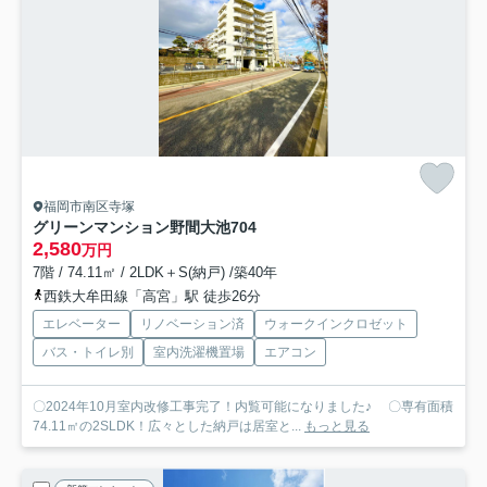
福岡市南区寺塚
グリーンマンション野間大池
704
2,580
万円
7階 / 74.11㎡ / 2LDK＋S(納戸) /築40年
西鉄大牟田線「高宮」駅 徒歩26分
エレベーター
リノベーション済
ウォークインクロゼット
バス・トイレ別
室内洗濯機置場
エアコン
〇2024年10月室内改修工事完了！内覧可能になりました♪ 〇専有面積
74.11㎡の2SLDK！広々とした納戸は居室と...
もっと見る