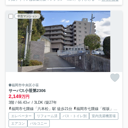
中古マンション
福岡市中央区小笹
サーパス小笹第2
306
2,149
万円
3階 / 66.43㎡ / 3LDK /築27年
福岡市七隈線「六本松」駅 徒歩21分
福岡市七隈線「桜坂」駅 徒歩22分
エレベーター
リフォーム済
バス・トイレ別
室内洗濯機置場
エアコン
バルコニー