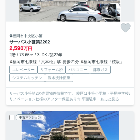
福岡市中央区小笹
サーパス小笹第2
202
2,590
万円
2階 / 73.66㎡ / 3LDK /築27年
福岡市七隈線「六本松」駅 徒歩21分
福岡市七隈線「桜坂」駅 徒歩22分
エレベーター
リフォーム済
バルコニー
都市ガス
システムキッチン
温水洗浄便座
サーパス小笹第2の売買物件情報です。 校区は小笹小学校・平尾中学校♪
リノベーション仕様のアフター保証あり☆ 平面駐車...
もっと見る
中古マンション