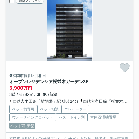
新築マンション
福岡市博多区井相田
オープンレジデンシア桜並木ガーデン
3F
3,900
万円
3階 / 65.92㎡ / 3LDK /新築
西鉄大牟田線「雑餉隈」駅 徒歩14分
西鉄大牟田線「桜並木」駅 徒歩16分
ペット飼育可
ペット相談
エレベーター
ウォークインクロゼット
バス・トイレ別
室内洗濯機置場
ペット可
新築
福岡市博多区の新築分譲マンション★ペット飼育可能です！平面駐車場