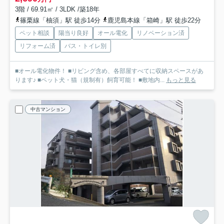
3階 / 69.91㎡ / 3LDK /築18年
篠栗線「柚須」駅 徒歩14分
鹿児島本線「箱崎」駅 徒歩22分
ペット相談
陽当り良好
オール電化
リノベーション済
リフォーム済
バス・トイレ別
■オール電化物件！ ■リビング含め、各部屋すべてに収納スペースがあ
ります♪ ■ペット犬・猫（規制有）飼育可能！ ■敷地内...
もっと見る
中古マンション