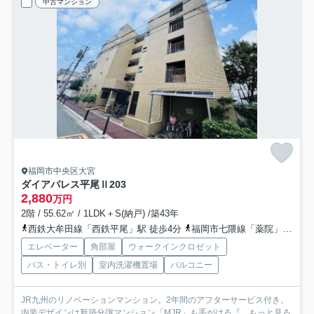
中古マンション
福岡市中央区大宮
ダイアパレス平尾Ⅱ
203
2,880
万円
2階 / 55.62㎡ / 1LDK＋S(納戸) /築43年
西鉄大牟田線「西鉄平尾」駅 徒歩4分
福岡市七隈線「薬院」駅 徒歩12分
エレベーター
角部屋
ウォークインクロゼット
バス・トイレ別
室内洗濯機置場
バルコニー
JR九州のリノベーションマンション。2年間のアフターサービス付き。
内装デザインは新築分譲マンション「MJR」も手がける『...
もっと見る