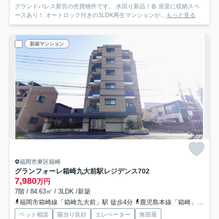
グランドパレス新宮の売買物件です。 水回り新品！各 居室に収納スペ
ースあり！ オートロック付きの3LDK再生マンションが...
もっと見る
新築マンション
福岡市東区箱崎
グランフォーレ箱崎九大前駅レジデンス
702
7,980
万円
7階 / 84.63㎡ / 3LDK /新築
福岡市箱崎線「箱崎九大前」駅 徒歩4分
鹿児島本線「箱崎」駅 徒歩10分
ペット相談
陽当り良好
エレベーター
角部屋