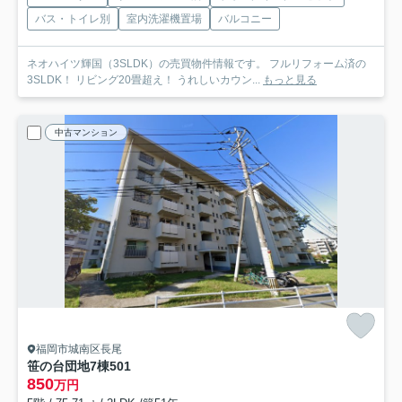
バス・トイレ別
室内洗濯機置場
バルコニー
ネオハイツ輝国（3SLDK）の売買物件情報です。 フルリフォーム済の
3SLDK！ リビング20畳超え！ うれしいカウン...
もっと見る
中古マンション
福岡市城南区長尾
笹の台団地7棟
501
850
万円