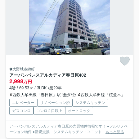
大野城市錦町
アーバンパレスアルカディア春日原
402
2,998
万円
4階 / 69.53㎡ / 3LDK /築29年
西鉄大牟田線「春日原」駅 徒歩7分
西鉄大牟田線「桜並木」駅 徒歩11分
エレベーター
リノベーション済
システムキッチン
ガスコンロ
コンロ２口以上
オートロック
アーバンパレスアルカディア春日原の売買物件情報です！ ●フルリノベ
ーション物件 ●新規交換 システムキッチン・ユニット...
もっと見る