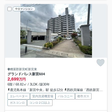
中古マンション
糟屋郡新宮町新宮東
グランドパレス新宮
604
2,699
万円
6階 / 68.82㎡ / 3LDK /築30年
鹿児島本線「新宮中央」駅 徒歩12分
西鉄貝塚線「西鉄新宮」駅 徒歩17分
エレベーター
室内洗濯機置場
バルコニー
都市ガス
ガスコンロ
コンロ２口以上