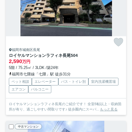
福岡市城南区長尾
ロイヤルマンションラフィネ長尾
504
2,590
万円
5階 / 75.25㎡ / 3LDK /築24年
福岡市七隈線「七隈」駅 徒歩31分
ペット相談
エレベーター
バス・トイレ別
室内洗濯機置場
エアコン
バルコニー
ロイヤルマンションラフィネ長尾のご紹介です！ 全室6帖以上・収納箇
所が有り、過ごしやすい間取りです♪ 徒歩圏内にスーパ...
もっと見る
中古マンション