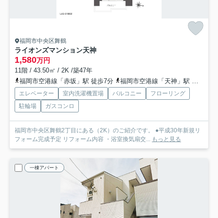
福岡市中央区舞鶴
ライオンズマンション天神
1,580
万円
11階 / 43.50㎡ / 2K /築47年
福岡市空港線「赤坂」駅 徒歩7分
福岡市空港線「天神」駅 徒歩8分
エレベーター
室内洗濯機置場
バルコニー
フローリング
駐輪場
ガスコンロ
福岡市中央区舞鶴2丁目にある（2K）のご紹介です。 ●平成30年新規リ
フォーム完成予定 リフォーム内容 ・浴室換気扇交...
もっと見る
一棟アパート