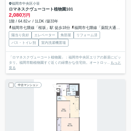
福岡市中央区小笹
ロマネスクヴューコート植物園
101
2,080
万円
1階 / 64.82㎡ / 1LDK /築33年
福岡市七隈線「桜坂」駅 徒歩18分
福岡市七隈線「薬院大通」駅 徒歩21分
陽当り良好
エレベーター
角部屋
リフォーム済
バス・トイレ別
室内洗濯機置場
「ロマネスクヴューコート植物園」：福岡市中央区エリアの新居にピッ
タリ。福岡市動植物園すぐ近くの緑豊かな住宅街。オートロッ...
もっと
見る
中古マンション