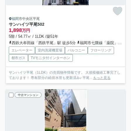
福岡市中央区平尾
サンハイツ平尾
502
1,898
万円
5階 / 54.77㎡ / 1LDK /築51年
西鉄大牟田線「西鉄平尾」駅 徒歩5分
福岡市七隈線「薬院」駅 徒歩12分
エレベーター
室内洗濯機置場
バルコニー
フローリング
都市ガス
TVモニタ付インターホン
サンハイツ平尾（1LDK）の売買物件情報です。 大規模修繕工事完了し
ております！ 専有部分の給排水管も更新済み♪ 平尾...
もっと見る
中古マンション